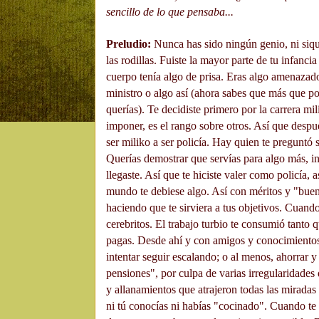
sencillo de lo que pensaba...
Preludio:
Nunca has sido ningún genio, ni siqui
las rodillas. Fuiste la mayor parte de tu infan
cuerpo tenía algo de prisa. Eras algo amenazado
ministro o algo así (ahora sabes que más que por
querías). Te decidiste primero por la carrera mi
imponer, es el rango sobre otros. Así que despu
ser miliko a ser policía. Hay quien te preguntó s
Querías demostrar que servías para algo más, int
llegaste. Así que te hiciste valer como policía,
mundo te debiese algo. Así con méritos y "buen
haciendo que te sirviera a tus objetivos. Cuando
cerebritos. El trabajo turbio te consumió tanto 
pagas. Desde ahí y con amigos y conocimientos p
intentar seguir escalando; o al menos, ahorrar y
pensiones", por culpa de varias irregularidades
y allanamientos que atrajeron todas las miradas 
ni tú conocías ni habías "cocinado". Cuando te 