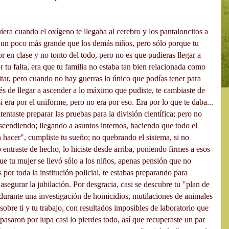
era cuando el oxígeno te llegaba al cerebro y los pantaloncitos a
cia un poco más grande que los demás niños, pero sólo porque tu
r en clase y no tonto del todo, pero no es que pudieras llegar a
 tu falta, era que tu familia no estaba tan bien relacionada como
litar, pero cuando no hay guerras lo único que podías tener para
és de llegar a ascender a lo máximo que pudiste, te cambiaste de
i era por el uniforme, pero no era por eso. Era por lo que te daba...
entaste preparar las pruebas para la división científica; pero no
 ascendiendo; llegando a asuntos internos, haciendo que todo el
 hacer", cumpliste tu sueño; no quebrando el sistema, si no
 entraste de hecho, lo hiciste desde arriba, poniendo firmes a esos
que tu mujer se llevó sólo a los niños, apenas pensión que no
or toda la institución policial, te estabas preparando para
 asegurar la jubilación. Por desgracia, casi se descubre tu "plan de
 durante una investigación de homicidios, mutilaciones de animales
sobre ti y tu trabajo, con resultados imposibles de laboratorio que
pasaron por lupa casi lo pierdes todo, así que recuperaste un par