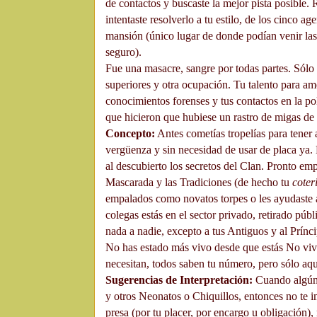
de contactos y buscaste la mejor pista posible.
intentaste resolverlo a tu estilo, de los cinco a
mansión (único lugar de donde podían venir las 
seguro).
Fue una masacre, sangre por todas partes. Sólo s
superiores y otra ocupación. Tu talento para ame
conocimientos forenses y tus contactos en la pol
que hicieron que hubiese un rastro de migas de
Concepto:
Antes cometías tropelías para tener a
vergüenza y sin necesidad de usar de placa ya.
al descubierto los secretos del Clan. Pronto emp
Mascarada y las Tradiciones (de hecho tu
coter
empalados como novatos torpes o les ayudaste a
colegas estás en el sector privado, retirado púb
nada a nadie, excepto a tus Antiguos y al Prínc
No has estado más vivo desde que estás No viv
necesitan, todos saben tu número, pero sólo aqu
Sugerencias de Interpretación:
Cuando algún A
y otros Neonatos o Chiquillos, entonces no te 
presa (por tu placer, por encargo u obligación),