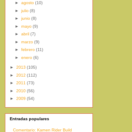
►
agosto
(10)
►
julio
(8)
►
junio
(8)
►
mayo
(9)
►
abril
(7)
►
marzo
(9)
►
febrero
(11)
►
enero
(6)
►
2013
(105)
►
2012
(112)
►
2011
(73)
►
2010
(56)
►
2009
(54)
Entradas populares
Comentario: Kamen Rider Build