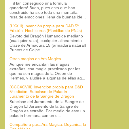
¡Han conseguido una fórmula
ganadora! Buen, pues esto que han
construido ha sido toda una montaña
rusa de emociones, llena de buenas ide...
(LXXIII) Invención propia para D&D 5ª
Edición: Hechiceros (Plantillas de PNJs)
Devoto del Dragón Humanoide mediano
(cualquier raza), cualquier alineamiento
Clase de Armadura 15 (armadura natural)
Puntos de Golpe...
Otras magias en Ars Magica
Aunque me encantan las magias
extrañas, esa magia practicada por los
que no son magos de la Orden de
Hermes, y aludiré a algunas de ellas aq...
(CCCXCVIII) Invención propia para D&D
5ª edición: Subclase de Paladín -
Juramento de la Sangre de Dragón
Subclase del Juramento de la Sangre de
Dragón El Juramento de la Sangre de
Dragón es extraño. Por medio de este un
paladín hermana con un d...
Compañera para Ars Magica: Deyanira, la
Faz Mágica