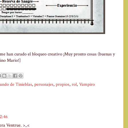
me han curado el bloqueo creativo ¡Muy pronto cosas (buenas y
cino Mario!]
ndo de Tinieblas
,
personajes
,
propios
,
rol
,
Vampiro
12:46
era Ventrue. >_<