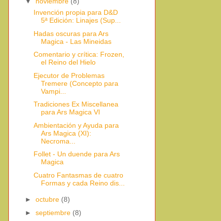
▼
noviembre
(8)
Invención propia para D&D
5ª Edición: Linajes (Sup...
Hadas oscuras para Ars
Magica - Las Mineidas
Comentario y crítica: Frozen,
el Reino del Hielo
Ejecutor de Problemas
Tremere (Concepto para
Vampi...
Tradiciones Ex Miscellanea
para Ars Magica VI
Ambientación y Ayuda para
Ars Magica (XI):
Necroma...
Follet - Un duende para Ars
Magica
Cuatro Fantasmas de cuatro
Formas y cada Reino dis...
►
octubre
(8)
►
septiembre
(8)