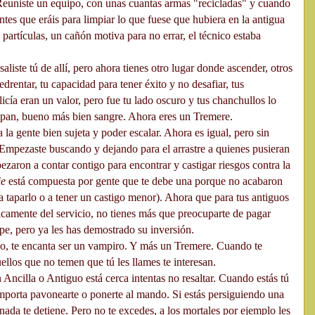
 Reuniste un equipo, con unas cuantas armas "recicladas" y cuando
gentes que eráis para limpiar lo que fuese que hubiera en la antigua
partículas, un cañón motiva para no errar, el técnico estaba
aliste tú de allí, pero ahora tienes otro lugar donde ascender, otros
drentar, tu capacidad para tener éxito y no desafiar, tus
icía eran un valor, pero fue tu lado oscuro y tus chanchullos lo
 pan, bueno más bien sangre. Ahora eres un Tremere.
 la gente bien sujeta y poder escalar. Ahora es igual, pero sin
 Empezaste buscando y dejando para el arrastre a quienes pusieran
ezaron a contar contigo para encontrar y castigar riesgos contra la
ie
está compuesta por gente que te debe una porque no acabaron
 taparlo o a tener un castigo menor). Ahora que para tus antiguos
licamente del servicio, no tienes más que preocuparte de pagar
ipe, pero ya les has demostrado su inversión.
o, te encanta ser un vampiro. Y más un Tremere. Cuando te
ellos que no temen que tú les llames te interesan.
ncilla o Antiguo está cerca intentas no resaltar. Cuando estás tú
importa pavonearte o ponerte al mando. Si estás persiguiendo una
 nada te detiene. Pero no te excedes, a los mortales por ejemplo les